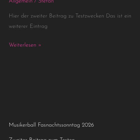
Allgemein
/
Stefan
Zweiter
Beitrag
Hier der zweiter Beitrag zu Testzwecken Das ist ein
zum
weiterer Eintrag
Testen
Weiterlesen »
Musikerball Fasnachtssonntag 2026