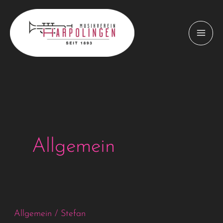
Zum
Inhalt
springen
Allgemein
Allgemein
/
Stefan
Musikerball